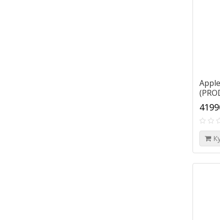
Apple
(PROD
(кра
4199
К