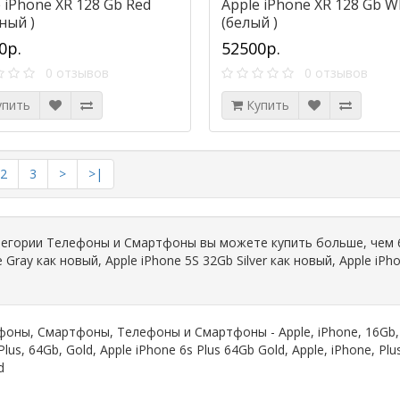
 iPhone XR 128 Gb Red
Apple iPhone XR 128 Gb W
ный )
(белый )
0р.
52500р.
0 отзывов
0 отзывов
упить
Купить
2
3
>
>|
тегории Телефоны и Смартфоны вы можете купить больше, чем 60
 Gray как новый, Apple iPhone 5S 32Gb Silver как новый, Apple iPh
фоны
,
Смартфоны
,
Телефоны и Смартфоны - Apple
,
iPhone
,
16Gb
Plus
,
64Gb
,
Gold
,
Apple iPhone 6s Plus 64Gb Gold
,
Apple
,
iPhone
,
Plu
d