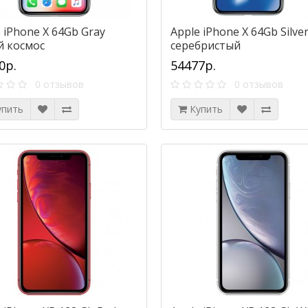
 iPhone X 64Gb Gray
Apple iPhone X 64Gb Silve
й космос
серебристый
0р.
54477р.
0 отзывов
0 отзывов
упить
Купить