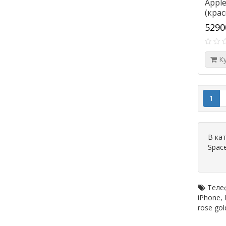
Apple
(крас
5290
К
1
В ка
Space
Теле
iPhone
,
rose gol