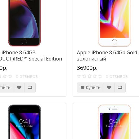
 iPhone 8 64GB
Apple iPhone 8 64Gb Gold
UCT)RED™ Special Edition
золотистый
сный)
0р.
36900р.
0 отзывов
0 отзывов
упить
Купить