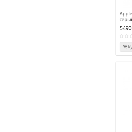
Apple
серы
5490
К