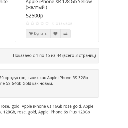
hite
Apple iPhone XR 128 Gb Yellow
(желтый )
52500р.
0 отзывов
Купить
Показано с 1 по 15 из 44 (всего 3 страниц)
 продуктов, таких как Apple iPhone 5S 32Gb
one 5S 64Gb Gold как новый.
,
rose
,
gold
,
Apple iPhone 6s 16Gb rose gold
,
Apple
,
s
,
128Gb
,
rose
,
gold
,
Apple iPhone 6s Plus 128Gb